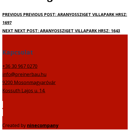
PREVIOUS
PREVIOUS POST:
ARANYOSSZIGET VILLAPARK HRSZ:
1697
NEXT
NEXT POST:
ARANYOSSZIGET VILLAPARK HRSZ: 1643
Kapcsolat
+36 30 967 0270
info@preinerbau.hu
9200 Mosonmagyaróvár
Kossuth Lajos u. 14.
Created by
ninecompany