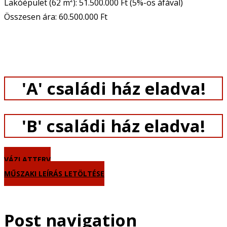
Lakóépület (62 m²): 51.500.000 Ft (5%-os áfával)
Összesen ára: 60.500.000 Ft
'A' családi ház eladva!
'B' családi ház eladva!
VÁZLATTERV
MŰSZAKI LEÍRÁS LETÖLTÉSE
Post navigation