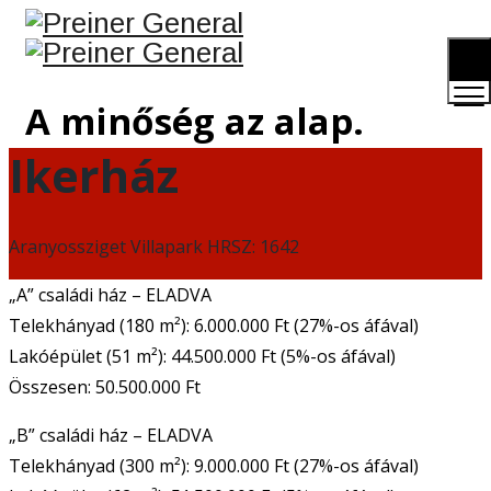
TOGG
MEN
A minőség az alap.
Ikerház
Aranyossziget Villapark HRSZ: 1642
„A” családi ház – ELADVA
Telekhányad (180 m²): 6.000.000 Ft (27%-os áfával)
Lakóépület (51 m²): 44.500.000 Ft (5%-os áfával)
Összesen: 50.500.000 Ft
„B” családi ház – ELADVA
Telekhányad (300 m²): 9.000.000 Ft (27%-os áfával)